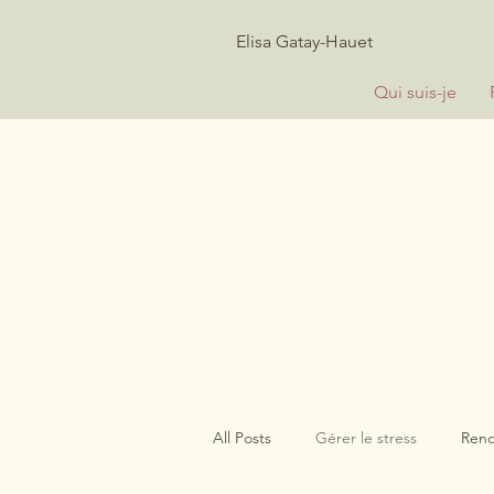
Elisa Gatay-Hauet
Qui suis-je
All Posts
Gérer le stress
Rend