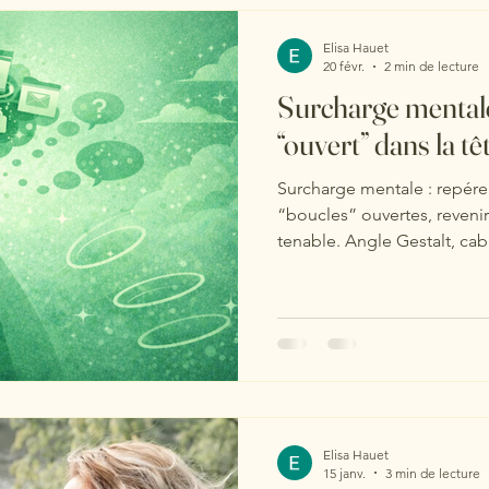
Communication
Conflits
Epuisement
Securité
Elisa Hauet
20 févr.
2 min de lecture
Surcharge mentale
“ouvert” dans la tê
Surcharge mentale : repérer
“boucles” ouvertes, revenir
tenable. Angle Gestalt, cabi
Elisa Hauet
15 janv.
3 min de lecture