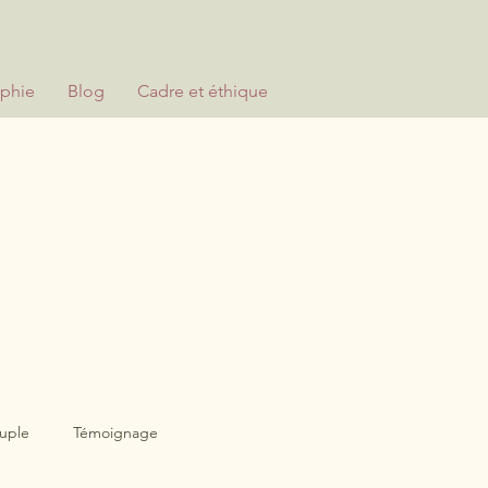
aphie
Blog
Cadre et éthique
ouple
Témoignage