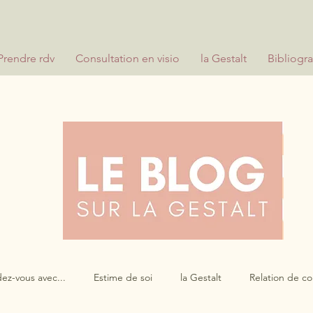
Prendre rdv
Consultation en visio
la Gestalt
Bibliogr
ez-vous avec...
Estime de soi
la Gestalt
Relation de c