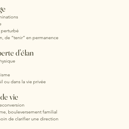
ge
minations
e
 perturbé
on, de “tenir” en permanence
erte d’élan
hysique
nisme
il ou dans la vie privée
de vie
reconversion
me, bouleversement familial
in de clarifier une direction