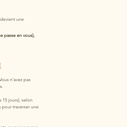
 devient une
se passe en vous),
t
Vous n’avez pas
s.
15 jours), selon
s pour traverser une