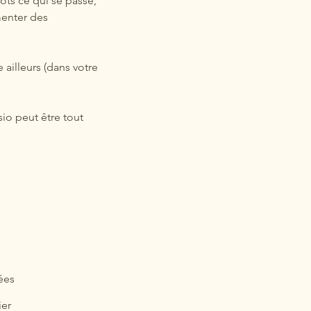
ts ce qui se passe,
menter des
 ailleurs (dans votre
sio peut être tout
ées
ier