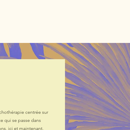
Prendre rdv
Consultation en visio
la Gestalt
Bibliogr
chothérapie centrée sur
ce qui se passe dans
ons, ici et maintenant.