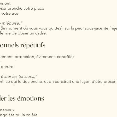
vement
oser prendre votre place
 votre axe
je m’épuise.”
(le moment où vous vous quittez), sur la peur sous-jacente (rejet
ferme de poser un cadre.
onnels répétitifs
ement, protection, évitement, contrôle)
s
s perdre
éviter les tensions.”
t, ce qui le déclenche, et on construit une façon d’être prése
ler les émotions
 nerveux
angoisse ou la colère