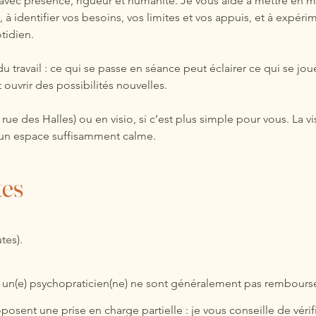
ec présence, rigueur et humanité. Je vous aide à mettre en mo
 à identifier vos besoins, vos limites et vos appuis, et à expéri
tidien.
du travail : ce qui se passe en séance peut éclairer ce qui se joue
et ouvrir des possibilités nouvelles.
rue des Halles) ou en visio, si c’est plus simple pour vous. La vi
et un espace suffisamment calme.
tes
tes).
 un(e) psychopraticien(ne) ne sont généralement pas rembours
osent une prise en charge partielle : je vous conseille de vérif