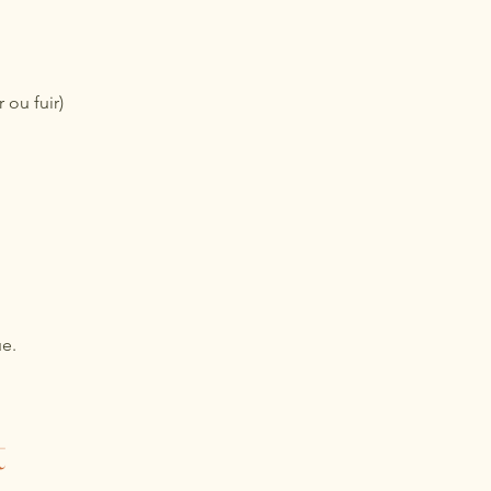
 ou fuir)
ue.
t