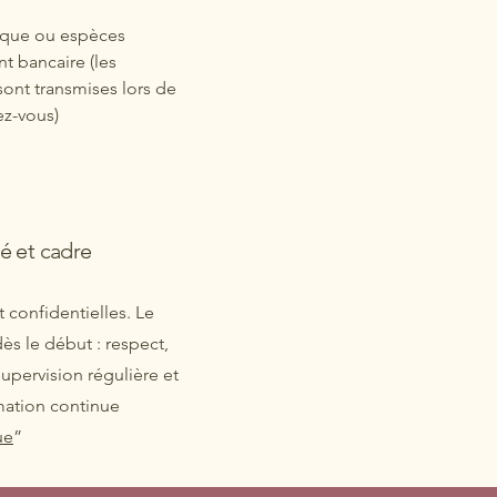
èque ou espèces
nt bancaire (les
ont transmises lors de
ez-vous)
té et cadre
 confidentielles. Le
ès le début : respect,
s
upervision régulière et
mation continue
ue
”