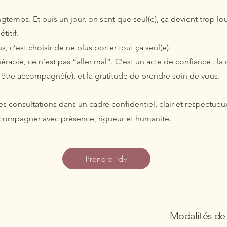
ongtemps. Et puis un jour, on sent que seul(e), ça devient trop lo
titif.
, c’est choisir de ne plus porter tout ça seul(e).
pie, ce n’est pas “aller mal”. C’est un acte de confiance : la
 être accompagné(e), et la gratitude de prendre soin de vous.
s consultations dans un cadre confidentiel, clair et respectue
ccompagner avec présence, rigueur et humanité.
Prendre rdv
Modalités de