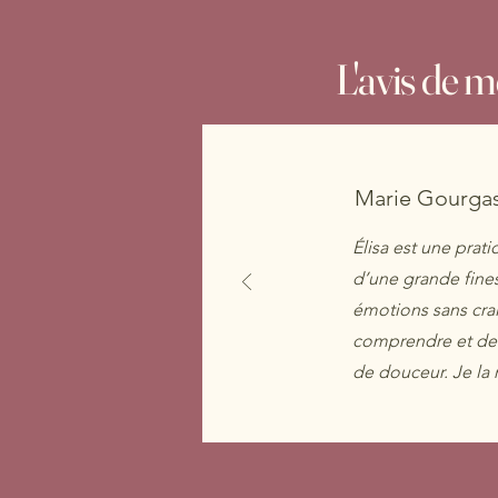
L'avis de me
Marie Gourga
Élisa est une pra
d’une grande finess
émotions sans cr
comprendre et de
de douceur. Je l