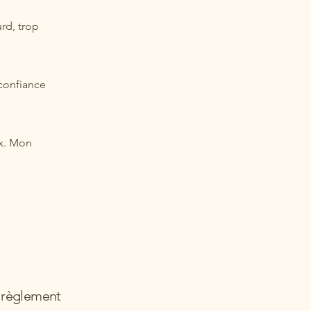
urd, trop
 confiance
ux. Mon
 règlement