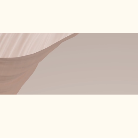
aphie
Blog
Cadre et éthique