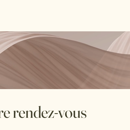
Prendre rdv
Consultation en visio
la Gestalt
Bibliogr
e rendez-vous