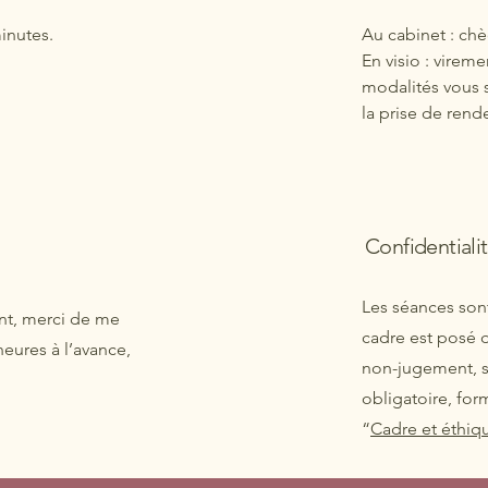
inutes.
Au cabinet : ch
En visio : vireme
modalités vous s
la prise de rend
Confidentiali
Les séances sont
t, merci de me
cadre est posé d
eures à l’avance,
non-jugement, 
obligatoire, for
“
Cadre et éthiq