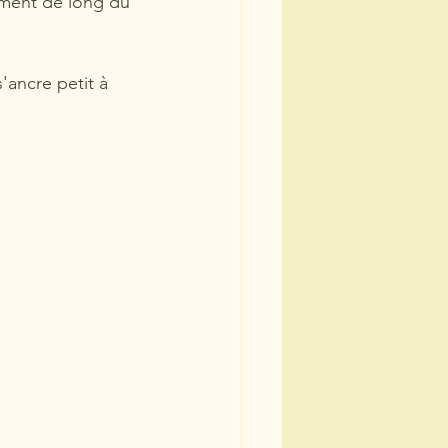
ement de long du 
'ancre petit à 