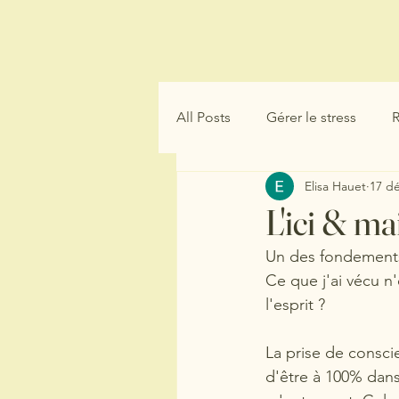
Elisa Gatay-Hauet
Qui suis-je
All Posts
Gérer le stress
R
Elisa Hauet
17 dé
Témoignage
Responsabi
L'ici & m
Un des fondements d
Ce que j'ai vécu n'
l'esprit ? 
La prise de consci
d'être à 100% dans 