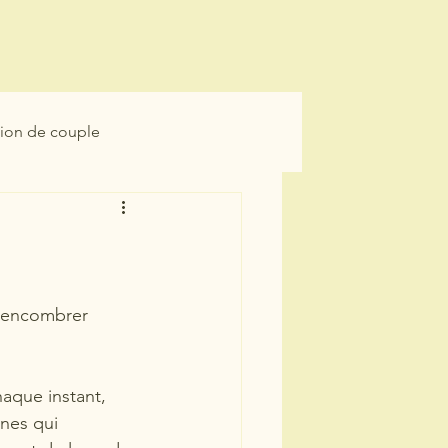
aphie
Blog
Cadre et éthique
tion de couple
isement
Securité
s'encombrer 
aque instant, 
nes qui 