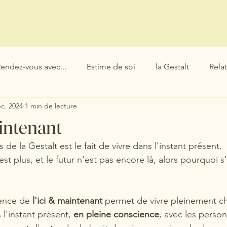
Prendre rdv
Consultation en visio
la Gestalt
Bibliogr
endez-vous avec...
Estime de soi
la Gestalt
Rela
c. 2024
1 min de lecture
lité
Relations
Communication
Conflits
Epu
aintenant
e la Gestalt est le fait de vivre dans l'instant présent. 
est plus, et le futur n'est pas encore là, alors pourquoi 
ence de 
l'ici & maintenant 
permet de vivre pleinement ch
l'instant présent, 
en pleine conscience
, avec les person